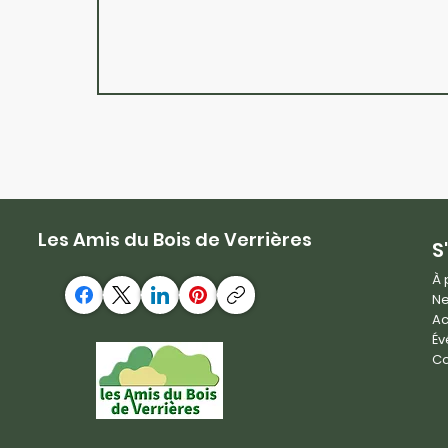
Les Amis du Bois de Verrières
S
À 
Ne
Ac
Év
Co