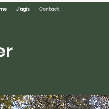
rme
J'agis
Contact
er