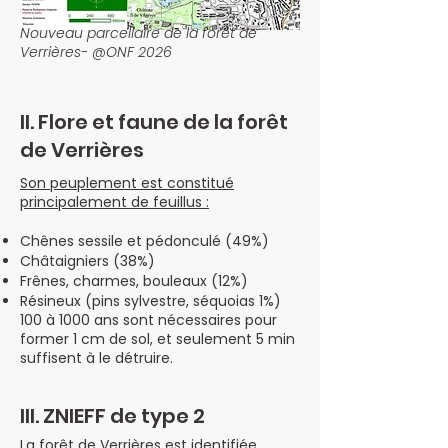
Nouveau parcellaire de la forêt de
Verrières- @ONF 2026
II. Flore et faune de la forêt
de Verrières
Son peuplement est constitué
principalement de feuillus :
Chênes sessile et pédonculé (49%)
Châtaigniers (38%)
Frênes, charmes, bouleaux (12%)
Résineux (pins sylvestre, séquoias 1%)
100 à 1000 ans sont nécessaires pour
former 1 cm de sol, et seulement 5 min
suffisent à le détruire.
III. ZNIEFF de type 2
La forêt de Verrières est identifiée