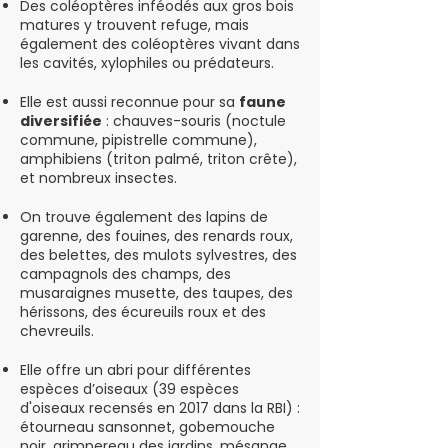
Des coléoptères inféodés aux gros bois
matures y trouvent refuge, mais
également des coléoptères vivant dans
les cavités, xylophiles ou prédateurs.
Elle est aussi reconnue pour sa
faune
diversifiée
: chauves-souris (noctule
commune, pipistrelle commune),
amphibiens (triton palmé, triton crête),
et nombreux insectes.
On trouve également des lapins de
garenne, des fouines, des renards roux,
des belettes, des mulots sylvestres, des
campagnols des champs, des
musaraignes musette, des taupes, des
hérissons, des écureuils roux et des
chevreuils.
Elle offre un abri pour différentes
espèces d’oiseaux (39 espèces
d'oiseaux recensés en 2017 dans la RBI) :
étourneau sansonnet, gobemouche
noir, grimpereau des jardins, mésange