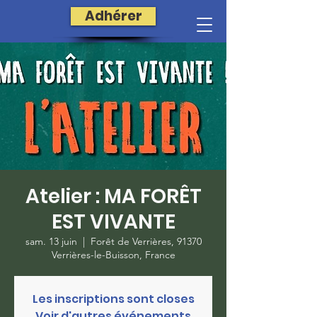
Adhérer
Atelier : MA FORÊT
EST VIVANTE
sam. 13 juin
  |  
Forêt de Verrières, 91370
Verrières-le-Buisson, France
Les inscriptions sont closes
Voir d'autres événements