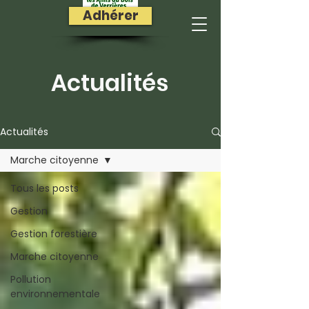
Adhérer
Actualités
Actualités
Marche citoyenne
Tous les posts
Gestion
Gestion forestière
Marche citoyenne
Pollution
environnementale