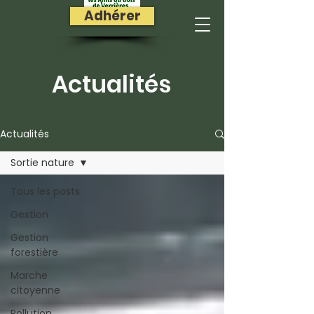
Adhérer
Actualités
Actualités
Sortie nature
Tous les posts
Gestion
Gestion
forestière
Marche
citoyenne
Pollution